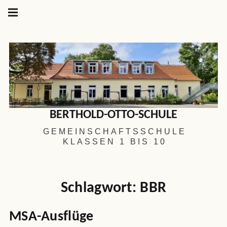
Hauptnavigation
Springe
zum
Menü
Inhalt
BERTHOLD-OTTO-SCHULE
GEMEINSCHAFTSSCHULE
KLASSEN 1 BIS 10
Schlagwort:
BBR
MSA
-Ausflüge