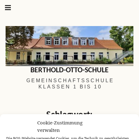
Hauptnavigation
Springe
zum
Menü
Inhalt
BERTHOLD-OTTO-SCHULE
GEMEINSCHAFTSSCHULE
KLASSEN 1 BIS 10
Schlagwort:
Cookie-Zustimmung
Winterimpressionen
verwalten
Die BOS-Website verwendet Cookies, um die Technik zu gewährleisten