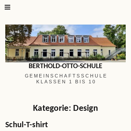
Hauptnavigation
Springe
zum
Menü
Inhalt
BERTHOLD-OTTO-SCHULE
GEMEINSCHAFTSSCHULE
KLASSEN 1 BIS 10
Kategorie:
Design
Schul-T-shirt