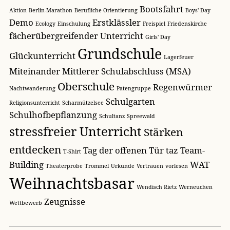
Bootsfahrt
Aktion
Berlin-Marathon
Berufliche Orientierung
Boys' Day
Demo
Erstklässler
Ecology
Einschulung
Freispiel
Friedenskirche
fächerübergreifender Unterricht
Girls' Day
Grundschule
Glückunterricht
Lagerfeuer
Miteinander
Mittlerer Schulabschluss (MSA)
Oberschule
Regenwürmer
Nachtwanderung
Patengruppe
Schulgarten
Religionsunterricht
Scharmützelsee
Schulhofbepflanzung
Schultanz
Spreewald
stressfreier Unterricht
Stärken
entdecken
Tag der offenen Tür
taz
Team-
T-Shirt
Building
WAT
Theaterprobe
Trommel
Urkunde
Vertrauen
vorlesen
Weihnachtsbasar
Wendisch Rietz
Werneuchen
Zeugnisse
Wettbewerb