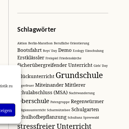
Schlagwörter
Aktion
Berlin-Marathon
Berufliche Orientierung
Bootsfahrt
Demo
Boys' Day
Ecology
Einschulung
Erstklässler
Freispiel
Friedenskirche
fächerübergreifender Unterricht
Girls' Day
Grundschule
Glückunterricht
Miteinander
Mittlerer
Lagerfeuer
istik zu
Schulabschluss (MSA)
Nachtwanderung
Oberschule
Regenwürmer
Patengruppe
Schulgarten
zeigen
Religionsunterricht
Scharmützelsee
Schulhofbepflanzung
Schultanz
Spreewald
stressfreier Unterricht