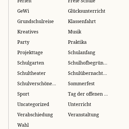
Ferien
Freie Schule
GeWi
Glücksunterricht
Grundschulreise
Klassenfahrt
Kreatives
Musik
Party
Praktika
Projekttage
Schulanfang
Schulgarten
Schulhofbegrünung
Schultheater
Schulübernachtung
Schulverschönerung
Sommerfest
Sport
Tag der offenen Tür
Uncategorized
Unterricht
Verabschiedung
Veranstaltung
Wahl