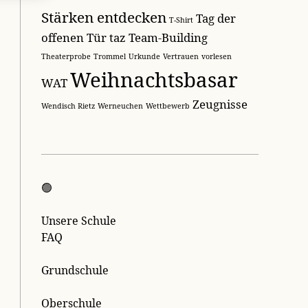
Stärken entdecken
Tag der
T-Shirt
offenen Tür
taz
Team-Building
Theaterprobe
Trommel
Urkunde
Vertrauen
vorlesen
Weihnachtsbasar
WAT
Zeugnisse
Wendisch Rietz
Werneuchen
Wettbewerb
🟢
Unsere Schule
FAQ
Grundschule
Oberschule