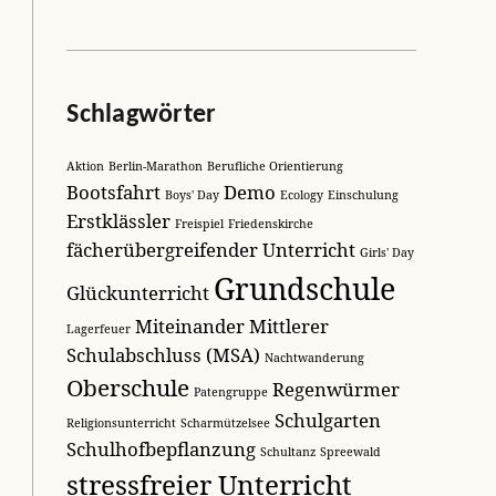
Schlagwörter
Aktion
Berlin-Marathon
Berufliche Orientierung
Bootsfahrt
Demo
Boys' Day
Ecology
Einschulung
Erstklässler
Freispiel
Friedenskirche
fächerübergreifender Unterricht
Girls' Day
Grundschule
Glückunterricht
Miteinander
Mittlerer
Lagerfeuer
Schulabschluss (MSA)
Nachtwanderung
Oberschule
Regenwürmer
Patengruppe
Schulgarten
Religionsunterricht
Scharmützelsee
Schulhofbepflanzung
Schultanz
Spreewald
stressfreier Unterricht