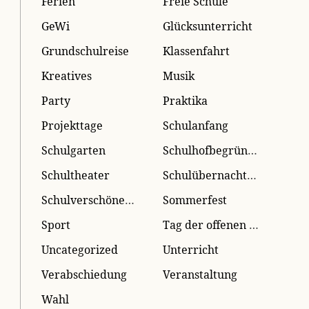
Ferien
Freie Schule
GeWi
Glücksunterricht
Grundschulreise
Klassenfahrt
Kreatives
Musik
Party
Praktika
Projekttage
Schulanfang
Schulgarten
Schulhofbegrünung
Schultheater
Schulübernachtung
Schulverschönerung
Sommerfest
Sport
Tag der offenen Tür
Uncategorized
Unterricht
Verabschiedung
Veranstaltung
Wahl