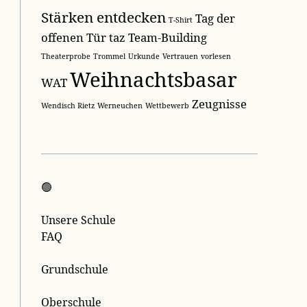
Stärken entdecken
Tag der
T-Shirt
offenen Tür
taz
Team-Building
Theaterprobe
Trommel
Urkunde
Vertrauen
vorlesen
Weihnachtsbasar
WAT
Zeugnisse
Wendisch Rietz
Werneuchen
Wettbewerb
🟢
Unsere Schule
FAQ
Grundschule
Oberschule