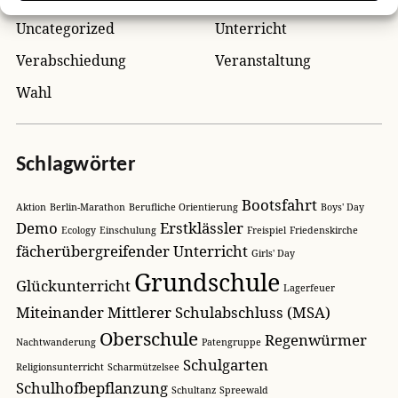
Uncategorized
Unterricht
Verabschiedung
Veranstaltung
Wahl
Schlagwörter
Bootsfahrt
Aktion
Berlin-Marathon
Berufliche Orientierung
Boys' Day
Demo
Erstklässler
Ecology
Einschulung
Freispiel
Friedenskirche
fächerübergreifender Unterricht
Girls' Day
Grundschule
Glückunterricht
Lagerfeuer
Miteinander
Mittlerer Schulabschluss (MSA)
Oberschule
Regenwürmer
Nachtwanderung
Patengruppe
Schulgarten
Religionsunterricht
Scharmützelsee
Schulhofbepflanzung
Schultanz
Spreewald