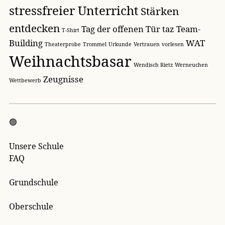
stressfreier Unterricht
Stärken
entdecken
Tag der offenen Tür
taz
Team-
T-Shirt
Building
WAT
Theaterprobe
Trommel
Urkunde
Vertrauen
vorlesen
Weihnachtsbasar
Wendisch Rietz
Werneuchen
Zeugnisse
Wettbewerb
🟢
Unsere Schule
FAQ
Grundschule
Oberschule