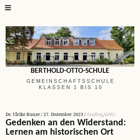
Hauptnavigation
Springe
zum
Menü
Inhalt
BERTHOLD-OTTO-SCHULE
GEMEINSCHAFTSSCHULE
KLASSEN 1 BIS 10
Dr. Ulrike Kunze
27. Dezember 2023
Ausflug
,
GeWi
Gedenken an den Widerstand:
Lernen am historischen Ort