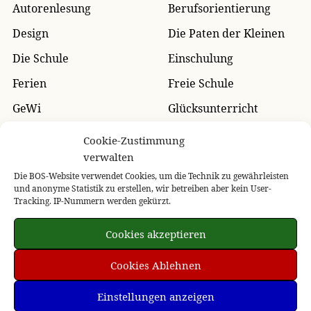
Autorenlesung
Berufsorientierung
Design
Die Paten der Kleinen
Die Schule
Einschulung
Ferien
Freie Schule
GeWi
Glücksunterricht
Grundschulreise
Klassenfahrt
Cookie-Zustimmung
verwalten
Kreatives
Musik
Die BOS-Website verwendet Cookies, um die Technik zu gewährleisten
Party
Praktika
und anonyme Statistik zu erstellen, wir betreiben aber kein User-
Tracking. IP-Nummern werden gekürzt.
Projekttage
Schulanfang
Schulgarten
Schulhofbegrünung
Cookies akzeptieren
Schultheater
Schulübernachtung
Cookies Ablehnen
Schulverschönerung
Sommerfest
Einstellungen anzeigen
Sport
Tag der offenen Tür