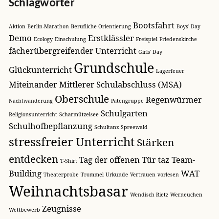
Schlagwörter
Bootsfahrt
Aktion
Berlin-Marathon
Berufliche Orientierung
Boys' Day
Demo
Erstklässler
Ecology
Einschulung
Freispiel
Friedenskirche
fächerübergreifender Unterricht
Girls' Day
Grundschule
Glückunterricht
Lagerfeuer
Miteinander
Mittlerer Schulabschluss (MSA)
Oberschule
Regenwürmer
Nachtwanderung
Patengruppe
Schulgarten
Religionsunterricht
Scharmützelsee
Schulhofbepflanzung
Schultanz
Spreewald
stressfreier Unterricht
Stärken
entdecken
Tag der offenen Tür
taz
Team-
T-Shirt
Building
WAT
Theaterprobe
Trommel
Urkunde
Vertrauen
vorlesen
Weihnachtsbasar
Wendisch Rietz
Werneuchen
Zeugnisse
Wettbewerb