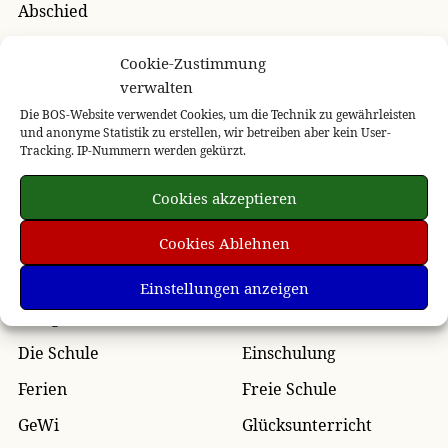
Abschied
Das Sommerfest steht vor der Tür
Cookie-Zustimmung
verwalten
Die BOS-Website verwendet Cookies, um die Technik zu gewährleisten
Kategorien
und anonyme Statistik zu erstellen, wir betreiben aber kein User-
Tracking. IP-Nummern werden gekürzt.
Aktion
Allgemein
Cookies akzeptieren
Arbeitsgruppe
Ausflug
Cookies Ablehnen
Außerschulisches Lernen
Auszeichnung
Autorenlesung
Berufsorientierung
Einstellungen anzeigen
Design
Die Paten der Kleinen
Die Schule
Einschulung
Ferien
Freie Schule
GeWi
Glücksunterricht