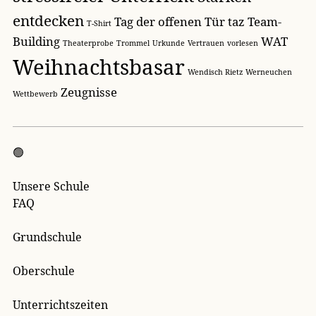
entdecken
Tag der offenen Tür
taz
Team-
T-Shirt
Building
WAT
Theaterprobe
Trommel
Urkunde
Vertrauen
vorlesen
Weihnachtsbasar
Wendisch Rietz
Werneuchen
Zeugnisse
Wettbewerb
🟢
Unsere Schule
FAQ
Grundschule
Oberschule
Unterrichtszeiten