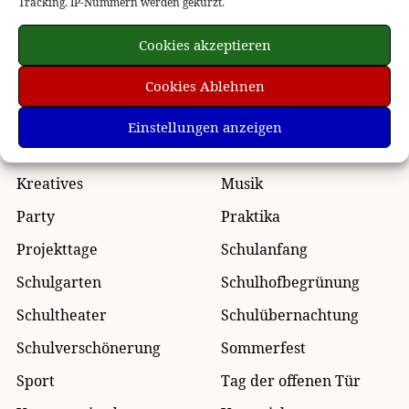
Tracking. IP-Nummern werden gekürzt.
Design
Die Paten der Kleinen
Cookies akzeptieren
Die Schule
Einschulung
Ferien
Freie Schule
Cookies Ablehnen
GeWi
Glücksunterricht
Einstellungen anzeigen
Grundschulreise
Klassenfahrt
Kreatives
Musik
Party
Praktika
Projekttage
Schulanfang
Schulgarten
Schulhofbegrünung
Schultheater
Schulübernachtung
Schulverschönerung
Sommerfest
Sport
Tag der offenen Tür