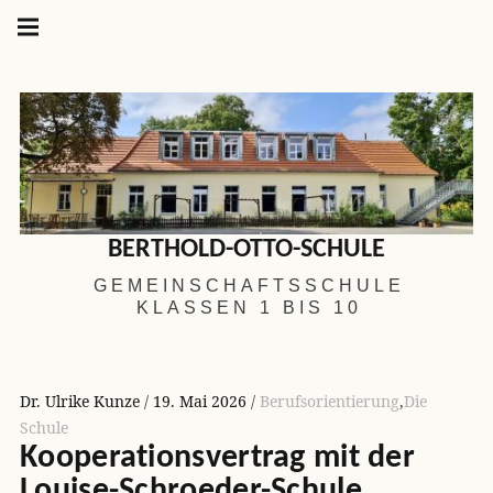
Hauptnavigation
Springe
zum
Menü
Inhalt
BERTHOLD-OTTO-SCHULE
GEMEINSCHAFTSSCHULE
KLASSEN 1 BIS 10
Dr. Ulrike Kunze
19. Mai 2026
Berufsorientierung
,
Die
Schule
Kooperationsvertrag mit der
Louise-Schroeder-Schule.