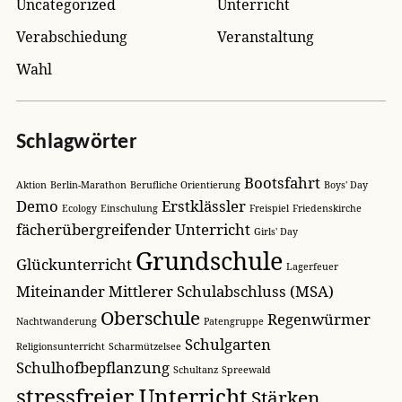
Uncategorized
Unterricht
Verabschiedung
Veranstaltung
Wahl
Schlagwörter
Bootsfahrt
Aktion
Berlin-Marathon
Berufliche Orientierung
Boys' Day
Demo
Erstklässler
Ecology
Einschulung
Freispiel
Friedenskirche
fächerübergreifender Unterricht
Girls' Day
Grundschule
Glückunterricht
Lagerfeuer
Miteinander
Mittlerer Schulabschluss (MSA)
Oberschule
Regenwürmer
Nachtwanderung
Patengruppe
Schulgarten
Religionsunterricht
Scharmützelsee
Schulhofbepflanzung
Schultanz
Spreewald
stressfreier Unterricht
Stärken