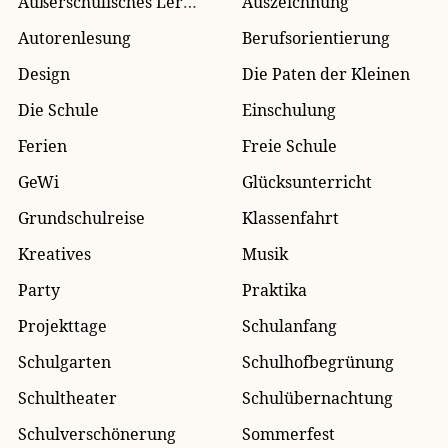
Außerschulisches Lernen
Auszeichnung
Autorenlesung
Berufsorientierung
Design
Die Paten der Kleinen
Die Schule
Einschulung
Ferien
Freie Schule
GeWi
Glücksunterricht
Grundschulreise
Klassenfahrt
Kreatives
Musik
Party
Praktika
Projekttage
Schulanfang
Schulgarten
Schulhofbegrünung
Schultheater
Schulübernachtung
Schulverschönerung
Sommerfest