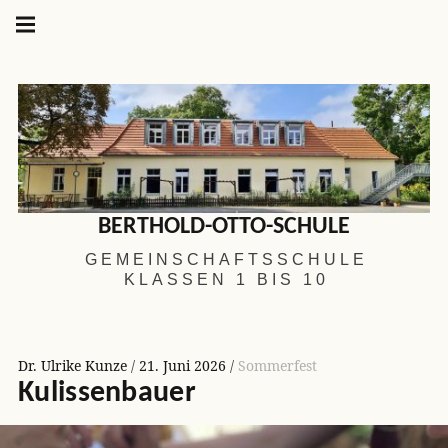
Hauptnavigation
Springe
zum
Menü
Inhalt
BERTHOLD-OTTO-SCHULE
GEMEINSCHAFTSSCHULE
KLASSEN 1 BIS 10
Dr. Ulrike Kunze
21. Juni 2026
Sommerfest
Kulissenbauer