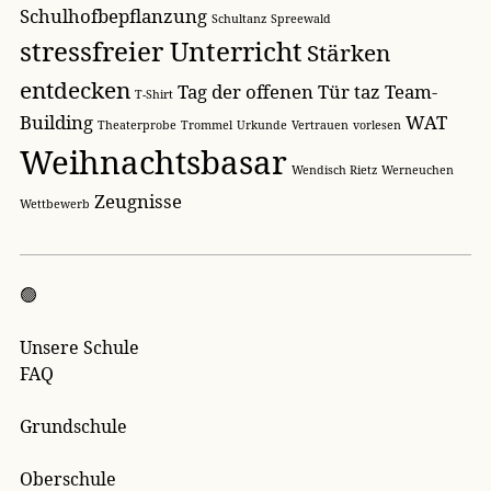
Schulhofbepflanzung
Schultanz
Spreewald
stressfreier Unterricht
Stärken
entdecken
Tag der offenen Tür
taz
Team-
T-Shirt
Building
WAT
Theaterprobe
Trommel
Urkunde
Vertrauen
vorlesen
Weihnachtsbasar
Wendisch Rietz
Werneuchen
Zeugnisse
Wettbewerb
🟢
Unsere Schule
FAQ
Grundschule
Oberschule