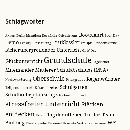
Schlagwörter
Bootsfahrt
Aktion
Berlin-Marathon
Berufliche Orientierung
Boys' Day
Demo
Erstklässler
Ecology
Einschulung
Freispiel
Friedenskirche
fächerübergreifender Unterricht
Girls' Day
Grundschule
Glückunterricht
Lagerfeuer
Miteinander
Mittlerer Schulabschluss (MSA)
Oberschule
Regenwürmer
Nachtwanderung
Patengruppe
Schulgarten
Religionsunterricht
Scharmützelsee
Schulhofbepflanzung
Schultanz
Spreewald
stressfreier Unterricht
Stärken
entdecken
Tag der offenen Tür
taz
Team-
T-Shirt
Building
WAT
Theaterprobe
Trommel
Urkunde
Vertrauen
vorlesen