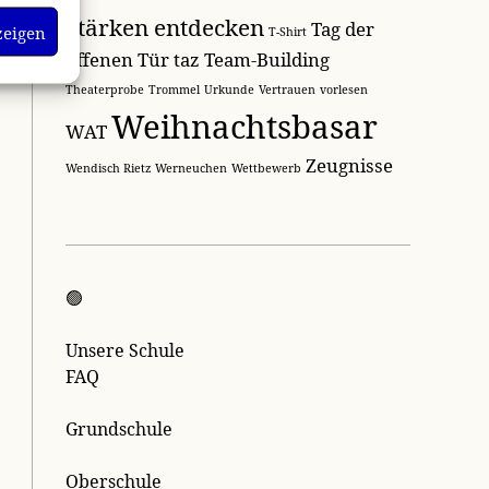
Stärken entdecken
Tag der
zeigen
T-Shirt
offenen Tür
taz
Team-Building
Theaterprobe
Trommel
Urkunde
Vertrauen
vorlesen
Weihnachtsbasar
WAT
Zeugnisse
Wendisch Rietz
Werneuchen
Wettbewerb
🟢
Unsere Schule
FAQ
Grundschule
Oberschule