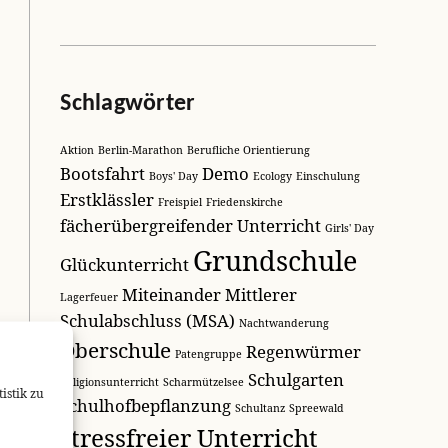
Schlagwörter
Aktion
Berlin-Marathon
Berufliche Orientierung
Bootsfahrt
Demo
Boys' Day
Ecology
Einschulung
Erstklässler
Freispiel
Friedenskirche
fächerübergreifender Unterricht
Girls' Day
Grundschule
Glückunterricht
Miteinander
Mittlerer
Lagerfeuer
Schulabschluss (MSA)
Nachtwanderung
Oberschule
Regenwürmer
Patengruppe
Schulgarten
Religionsunterricht
Scharmützelsee
istik zu
Schulhofbepflanzung
Schultanz
Spreewald
stressfreier Unterricht