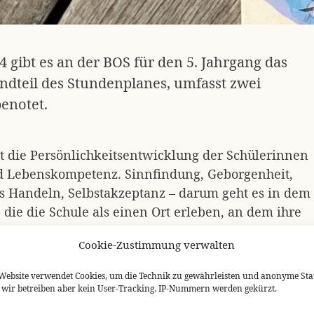
4 gibt es an der BOS für den 5. Jahrgang das
tandteil des Stundenplanes, umfasst zwei
enotet.
t die Persönlichkeitsentwicklung der Schülerinnen
und Lebenskompetenz. Sinnfindung, Geborgenheit,
s Handeln, Selbstakzeptanz – darum geht es in dem
die die Schule als einen Ort erleben, an dem ihre
ind, wo ihre Wünsche und Motivationen Platz haben
Cookie-Zustimmung verwalten
 besser.
Website verwendet Cookies, um die Technik zu gewährleisten und anonyme Stat
n, wir betreiben aber kein User-Tracking. IP-Nummern werden gekürzt.