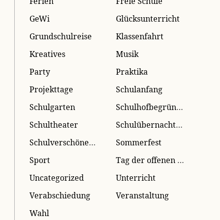
Ferien
Freie Schule
GeWi
Glücksunterricht
Grundschulreise
Klassenfahrt
Kreatives
Musik
Party
Praktika
Projekttage
Schulanfang
Schulgarten
Schulhofbegrünung
Schultheater
Schulübernachtung
Schulverschönerung
Sommerfest
Sport
Tag der offenen Tür
Uncategorized
Unterricht
Verabschiedung
Veranstaltung
Wahl